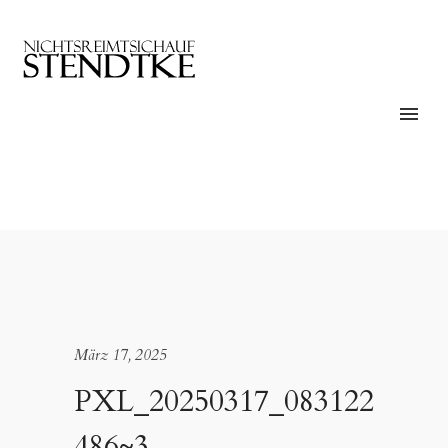
März 17, 2025
PXL_20250317_083122
486~3