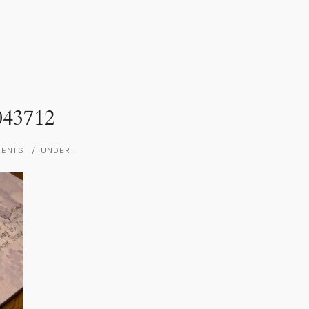
043712
MENTS
/
UNDER :