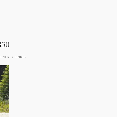
830
MENTS
/
UNDER :