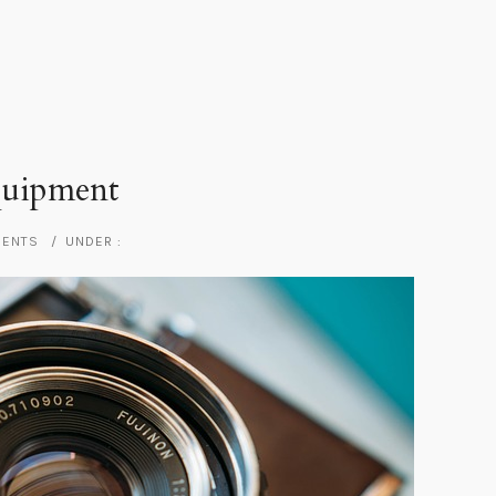
quipment
MENTS
/
UNDER :