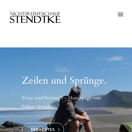
Zeilen und Sprünge.
Verse und Fernweh – Homepage von
Fabian Stendtke.
ERDACHTES